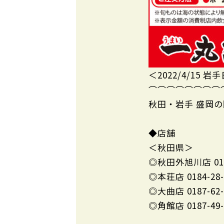
＜2022/4/15 
⌒⌒⌒⌒⌒⌒⌒⌒
秋田・岩手 盛岡の
◆店舗
＜秋田県＞
◎秋田外旭川店 01
◎本荘店 0184-28
◎大曲店 0187-6
◎角館店 0187-49