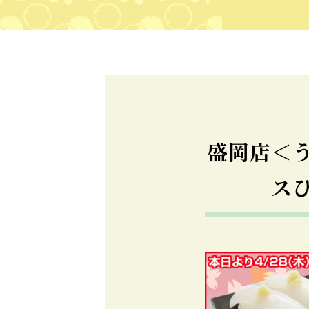
盛岡店＜
ス