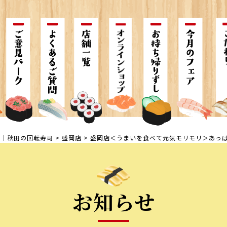
鮨｜秋田の回転寿司
>
盛岡店
>
盛岡店＜うまいを食べて元気モリモリ＞あっ
お知らせ