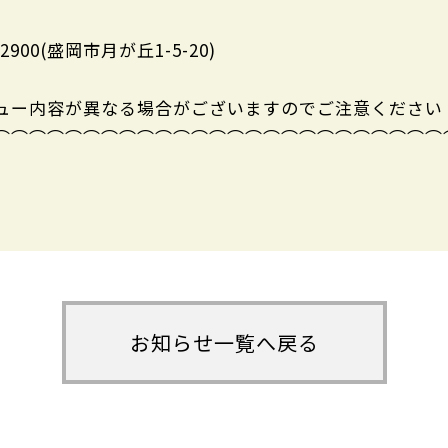
-2900(盛岡市月が丘1-5-20)
ュー内容が異なる場合がございますのでご注意ください
⌒⌒⌒⌒⌒⌒⌒⌒⌒⌒⌒⌒⌒⌒⌒⌒⌒⌒⌒⌒⌒⌒⌒⌒⌒
お知らせ一覧へ戻る