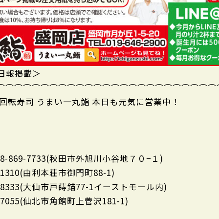
岩手日報掲載＞
⌒⌒⌒⌒⌒⌒⌒⌒⌒⌒⌒⌒⌒⌒⌒⌒⌒⌒⌒⌒⌒⌒⌒⌒⌒
回転寿司 うまい一丸鮨 本日も元気に営業中！
8-869-7733(秋田市外旭川小谷地７０−１)
-1310(由利本荘市御門町88-1)
2-8333(大仙市戸蒔錨77-1イーストモール内)
-7055(仙北市角館町上菅沢181-1)