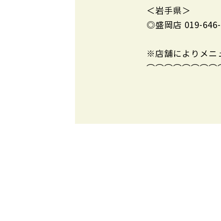
＜岩手県＞
◎盛岡店 019-646
※店舗によりメニ
⌒⌒⌒⌒⌒⌒⌒⌒