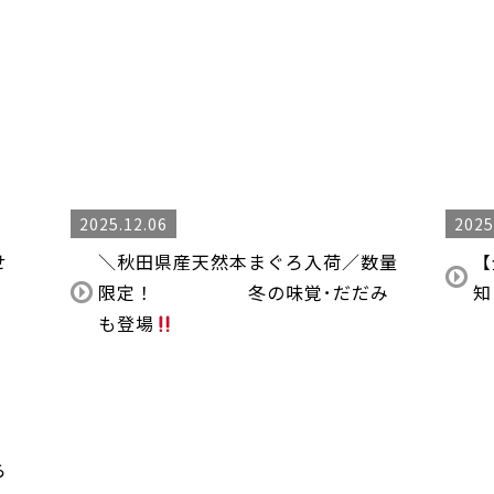
2025.12.06
2025
せ
＼秋田県産天然本まぐろ入荷／数量
【
限定！ 冬の味覚･だだみ
知
も登場
ら