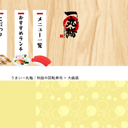
うまい一丸鮨｜秋田の回転寿司
>
大曲店