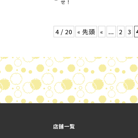
せ！
4 / 20
« 先頭
«
...
2
3
店舗一覧